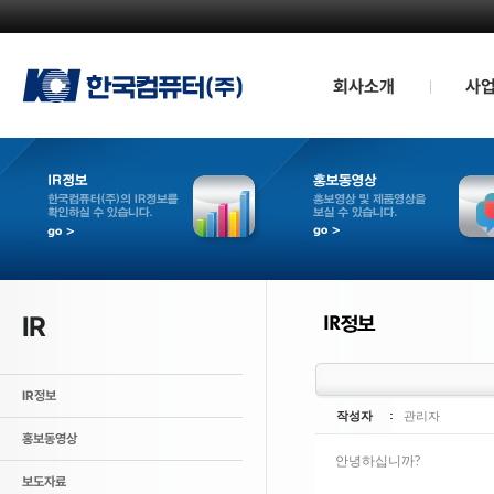
회사소개
사
인사말
QD TV부
경영방침
모바일 부
회사연혁
산업용 인
CI소개
조직도
관계사
공지사항
오시는길
IR
IR정보
작성자
관리자
홍보동영상
안녕하십니까?
보도자료