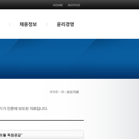
채용정보
윤리경영
인재상
분쟁광물
인사제도
부정제보접수
복리후생
윤리강령
채용FAQ
채용공고
HOME >
IR >
보도자료
 모듈 독점공급"