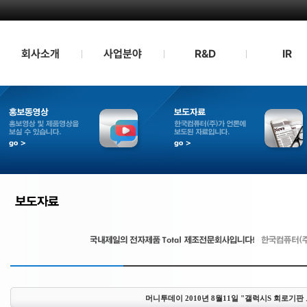
회사소개
사업분야
R&D
IR
인사말
QD TV부품
연구소소개
IR정보
경영방침
모바일 부품
품질보증시스템
홍보동영상
회사연혁
산업용 인버터
기술현황
보도자료
CI소개
인증/수상현황
조직도
관계사
공지사항
오시는길
머니투데이 2010년 8월11일 "갤럭시S 회로기판