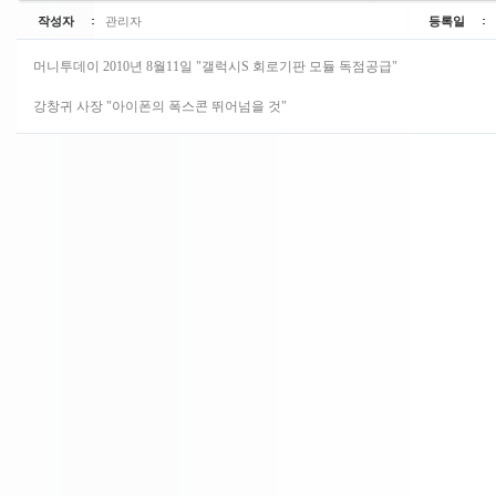
작성자
관리자
등록일
머니투데이 2010년 8월11일 "갤럭시S 회로기판 모듈 독점공급"
강창귀 사장 "아이폰의 폭스콘 뛰어넘을 것"