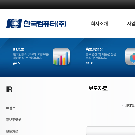
회사소개
사
인사말
QD TV부
경영방침
모바일 부
회사연혁
산업용 인
CI소개
조직도
관계사
공지사항
오시는길
IR
IR정보
홍보동영상
보도자료